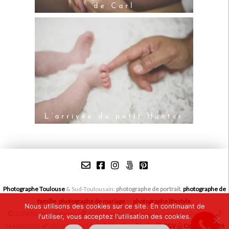
de Carl
L’arrivée du petit Hunter
Photographe Toulouse
& Sud-Toulousain:
photographe de portrait
,
photographe de
famille
,
photographe de mariage
et
photographe lifestyle
.
Nous utilisons des cookies sur ce site. En continuant de
2026 Rozenn Hamoniau
31420 Saint-André, Haute-Garonne, Occitanie
l'utiliser, vous acceptez l'utilisation des cookies.
0644004197
SIREN 813 745 015
Mentions légales
CGV
Confidentialité