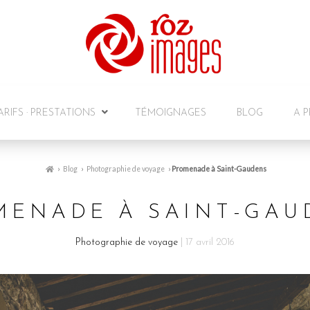
ARIFS · PRESTATIONS
TÉMOIGNAGES
BLOG
A 
›
Blog
›
Photographie de voyage
›
Promenade à Saint-Gaudens
MENADE À SAINT-GAU
Photographie de voyage
| 17 avril 2016